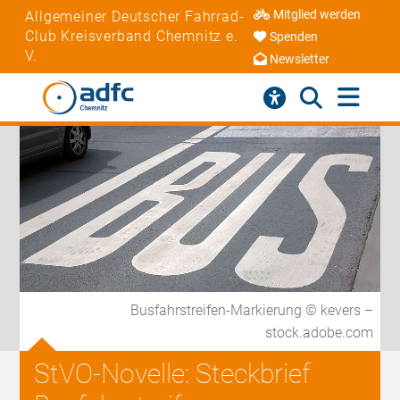
Mitglied werden
Allgemeiner Deutscher Fahrrad-
Club Kreisverband Chemnitz e.
Spenden
V.
Newsletter
Busfahrstreifen-Markierung © kevers –
stock.adobe.com
StVO-Novelle: Steckbrief